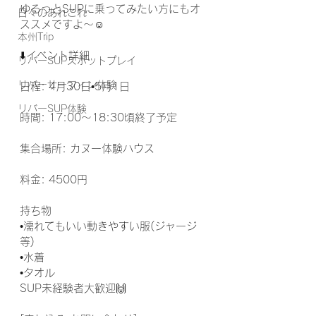
ゆるっとSUPに乗ってみたい方にもオ
日々のあれこれ
ススメですよ〜☺️
本州Trip
⬇️イベント詳細
リバーSUPスポットプレイ
リバーサーフィン体験
日程: 4月30日•5月1日
リバーSUP体験
時間: 17:00〜18:30頃終了予定
集合場所: カヌー体験ハウス
料金: 4500円
持ち物
•濡れてもいい動きやすい服(ジャージ
等)
•水着
•タオル
SUP未経験者大歓迎🙌