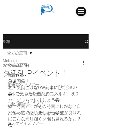
記事
全ての記事
Mckenzie
全ての記事
2022年4月29日
夕活SUPイベント！
新着情報
急遽開催！
洞爺湖SUPツアー
お天気良さげなGW前半に[夕活SUP
🌅] でまったり自然のエネルギーをチ
リバーSUPビギナーコース
ャージしちゃいましょう🤩
ニセコ静水SUPツアー
短い時間ですがその時間にしかない自
然を一緒に感じましょう😊運が良けれ
リバーSUPスキルアップコース
ばこんな光り輝く夕陽も見れるかも？
カスタマイズツアー
😍