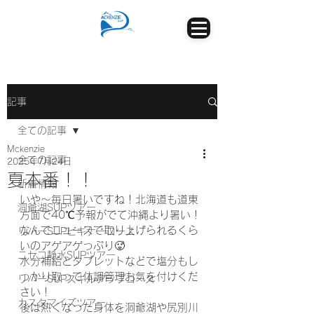
記事
全ての記事
Mckenzie
全ての記事
2025年7月24日
夏本番！！
新着情報
いや～毎日暑いですね！北海道も道東
洞爺湖SUPツアー
方面で40℃予報がでて沖縄より暑い！
なんてニュースで取り上げられるくら
リバーSUPビギナーコース
いのアゲアゲっぷり🥵
ニセコ静水SUPツアー
水分補給とタブレットなどで塩分もし
っかり取って体調管理お気を付けくだ
リバーSUPスキルアップコース
さい！
カスタマイズツアー
後は熱くなった身体を洞爺湖や尻別川