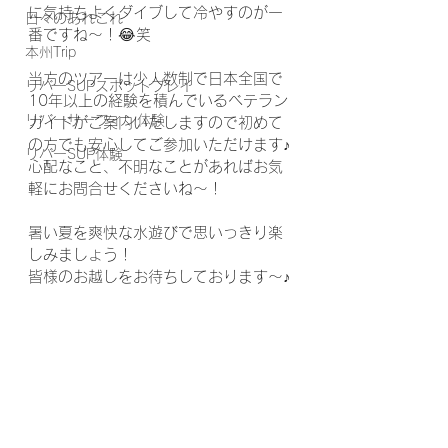
に気持ちよくダイブして冷やすのが一
日々のあれこれ
番ですね～！😂笑
本州Trip
当方のツアーは少人数制で日本全国で
リバーSUPスポットプレイ
10年以上の経験を積んでいるベテラン
リバーサーフィン体験
ガイドがご案内いたしますので初めて
の方でも安心してご参加いただけます♪
リバーSUP体験
心配なこと、不明なことがあればお気
軽にお問合せくださいね～！
暑い夏を爽快な水遊びで思いっきり楽
しみましょう！
皆様のお越しをお待ちしております～♪