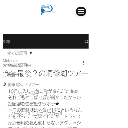
記事
全ての記事
Mckenzie
全ての記事
2025年10月18日
今年最後？の洞爺湖ツアー
新着情報
♪
洞爺湖SUPツアー
10月に入り一気に秋が進んだ北海道！
リバーSUPビギナーコース
それでもやっぱり夏が暑かったからか
紅葉がここ最近チラホラ🍁
ニセコ静水SUPツアー
本日の洞爺湖は外気が14℃というなん
リバーSUPスキルアップコース
とも秋らしい気温でしたが、ドライス
ーツ着用で夏と変わらないアグレッシ
カスタマイズツアー