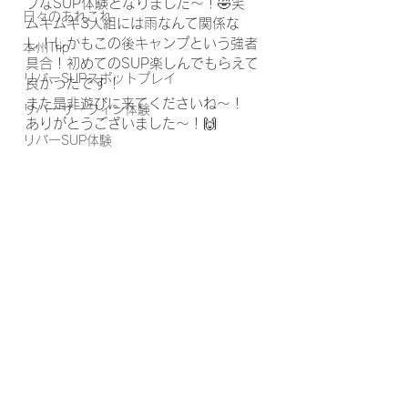
ブなSUP体験となりました～！🤣笑
日々のあれこれ
ムキムキ3人組には雨なんて関係な
し！しかもこの後キャンプという強者
本州Trip
具合！初めてのSUP楽しんでもらえて
リバーSUPスポットプレイ
良かったです！
また是非遊びに来てくださいね～！
リバーサーフィン体験
ありがとうございました～！🙌
リバーSUP体験