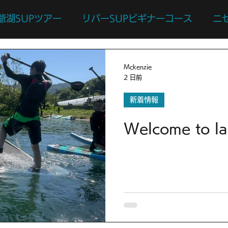
爺湖SUPツアー
リバーSUPビギナーコース
ニ
ース
カスタマイズツアー
日々のあれこれ
本
Mckenzie
2 日前
リバーサーフィン体験
リバーSUP体験
新着情報
Welcome to la