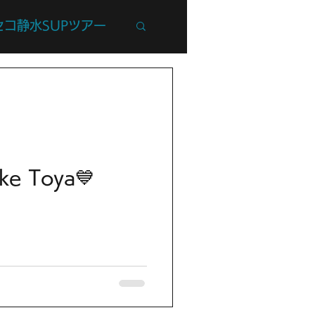
セコ静水SUPツアー
州Trip
ke Toya💙