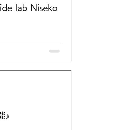
e lab Niseko
能♪