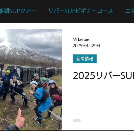
爺湖SUPツアー
リバーSUPビギナーコース
ニ
ース
カスタマイズツアー
日々のあれこれ
本
Mckenzie
2025年4月29日
リバーサーフィン体験
リバーSUP体験
新着情報
2025リバーS