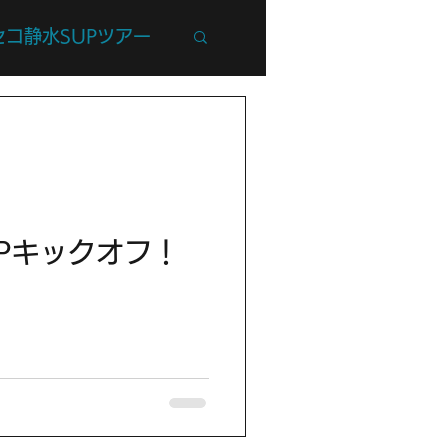
セコ静水SUPツアー
州Trip
UPキックオフ！