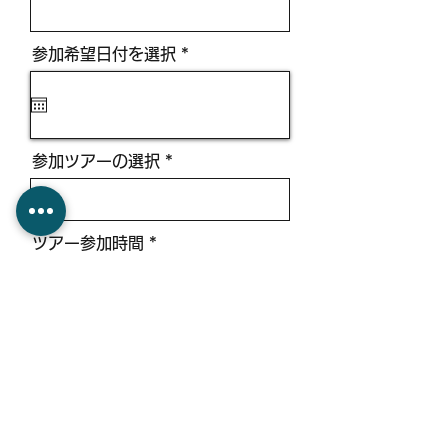
r
参加希望日付を選択
*
e
q
u
i
r
e
参加ツアーの選択
d
ツアー参加時間
参加人数（9名以上の場合は一度お問
合せください）
当社ツアーのご利用は初めてですか？